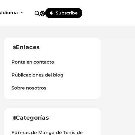
Idioma
s
Subscribe
Enlaces
Ponte en contacto
Publicaciones del blog
Sobre nosotros
Categorías
Formas de Mango de Tenis de