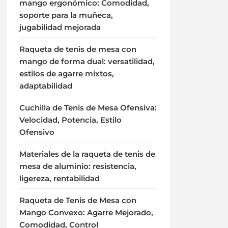
mango ergonómico: Comodidad,
soporte para la muñeca,
jugabilidad mejorada
Raqueta de tenis de mesa con
mango de forma dual: versatilidad,
estilos de agarre mixtos,
adaptabilidad
Cuchilla de Tenis de Mesa Ofensiva:
Velocidad, Potencia, Estilo
Ofensivo
Materiales de la raqueta de tenis de
mesa de aluminio: resistencia,
ligereza, rentabilidad
Raqueta de Tenis de Mesa con
Mango Convexo: Agarre Mejorado,
Comodidad, Control