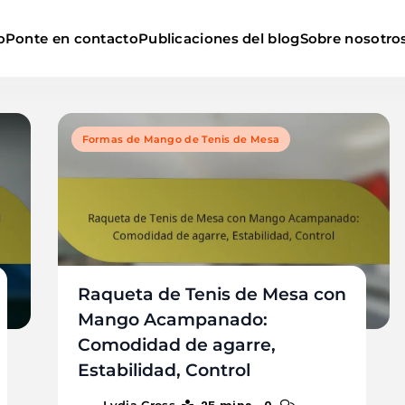
o
Ponte en contacto
Publicaciones del blog
Sobre nosotro
Formas de Mango de Tenis de Mesa
Raqueta de Tenis de Mesa con
Mango Acampanado:
Comodidad de agarre,
Estabilidad, Control
Lydia Cross