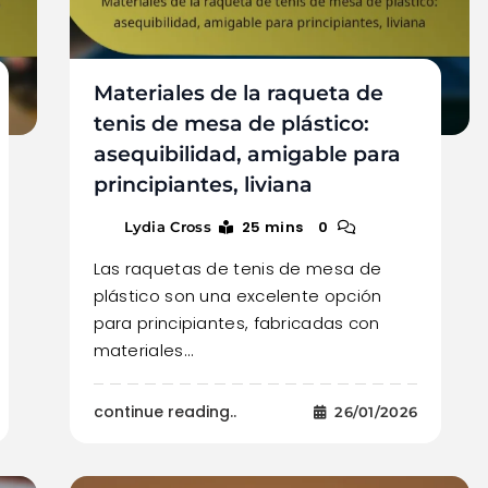
Materiales de la raqueta de
tenis de mesa de plástico:
asequibilidad, amigable para
principiantes, liviana
25 mins
0
Lydia Cross
Las raquetas de tenis de mesa de
plástico son una excelente opción
para principiantes, fabricadas con
materiales…
continue reading..
26/01/2026