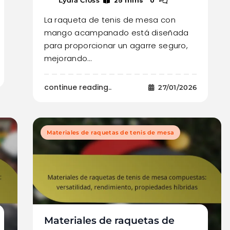
25 mins
0
La raqueta de tenis de mesa con
mango acampanado está diseñada
para proporcionar un agarre seguro,
mejorando…
continue reading..
27/01/2026
Materiales de raquetas de tenis de mesa
Materiales de raquetas de