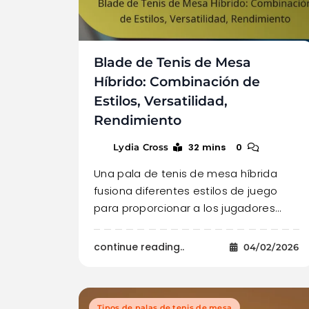
Blade de Tenis de Mesa
Híbrido: Combinación de
Estilos, Versatilidad,
Rendimiento
32 mins
0
Lydia Cross
Una pala de tenis de mesa híbrida
fusiona diferentes estilos de juego
para proporcionar a los jugadores…
continue reading..
04/02/2026
Tipos de palas de tenis de mesa