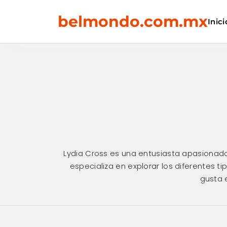
Skip
belmondo.com.mx
to
Inici
content
Lydia Cross es una entusiasta apasionada
especializa en explorar los diferentes t
gusta 